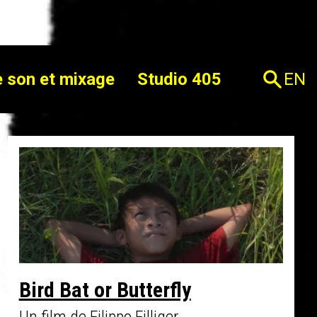
 son et mixage
Studio 405
EN
Bird Bat or Butterfly