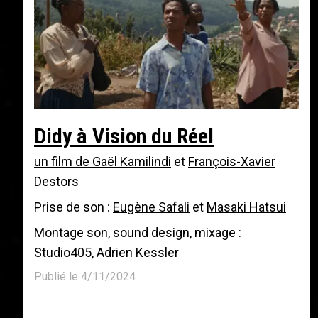
Didy à Vision du Réel
un film de
Gaël Kamilindi
et
François-Xavier
Destors
Prise de son :
Eugène Safali
et
Masaki Hatsui
Montage son, sound design, mixage :
Studio405,
Adrien Kessler
Publié le 4/11/2024