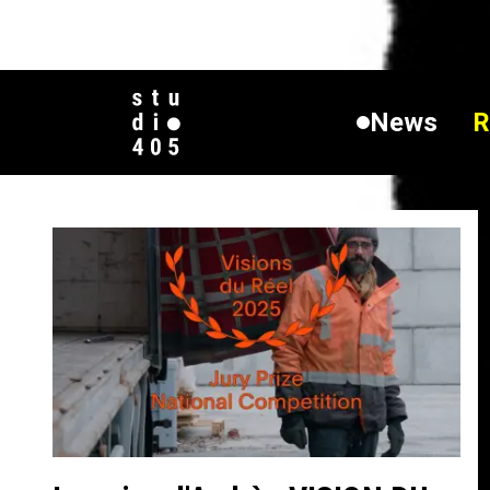
News
R